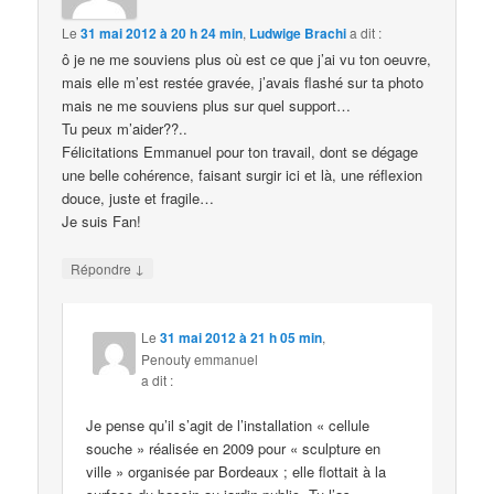
Le
31 mai 2012 à 20 h 24 min
,
Ludwige Brachi
a dit :
ô je ne me souviens plus où est ce que j’ai vu ton oeuvre,
mais elle m’est restée gravée, j’avais flashé sur ta photo
mais ne me souviens plus sur quel support…
Tu peux m’aider??..
Félicitations Emmanuel pour ton travail, dont se dégage
une belle cohérence, faisant surgir ici et là, une réflexion
douce, juste et fragile…
Je suis Fan!
↓
Répondre
Le
31 mai 2012 à 21 h 05 min
,
Penouty emmanuel
a dit :
Je pense qu’il s’agit de l’installation « cellule
souche » réalisée en 2009 pour « sculpture en
ville » organisée par Bordeaux ; elle flottait à la