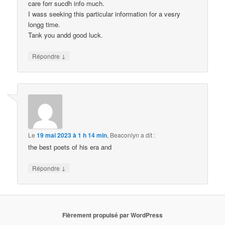
care forr sucdh info much.
I wass seeking this particular information for a vesry
longg time.
Tank you andd good luck.
↓
Répondre
Le
19 mai 2023 à 1 h 14 min
,
Beaconlyn
a dit :
the best poets of his era and
↓
Répondre
Fièrement propulsé par WordPress