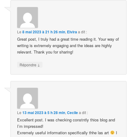
Le
8 mai 2023 à 21 h 26 min
,
Elvira
a dit :
Great post, I truly had a great time reading it. Your way of
writing is extremely engaging and the ideas are highly
relevant. Thank you for sharing!
↓
Répondre
Le
13 mai 2023 à 5 h 28 min
,
Cecile
a dit :
Excellent post. I was checking constntly thios blog and
I’m impressed!
Exremely useful information specifically thhe las art
I