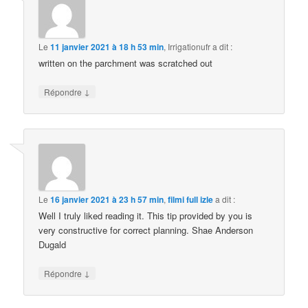
Le
11 janvier 2021 à 18 h 53 min
,
Irrigationufr
a dit :
written on the parchment was scratched out
↓
Répondre
Le
16 janvier 2021 à 23 h 57 min
,
filmi full izle
a dit :
Well I truly liked reading it. This tip provided by you is
very constructive for correct planning. Shae Anderson
Dugald
↓
Répondre