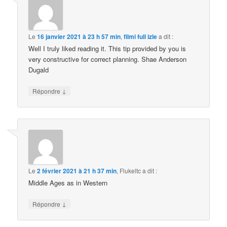
Le
16 janvier 2021 à 23 h 57 min
,
filmi full izle
a dit :
Well I truly liked reading it. This tip provided by you is
very constructive for correct planning. Shae Anderson
Dugald
↓
Répondre
Le
2 février 2021 à 21 h 37 min
,
Flukeltc
a dit :
Middle Ages as in Western
↓
Répondre