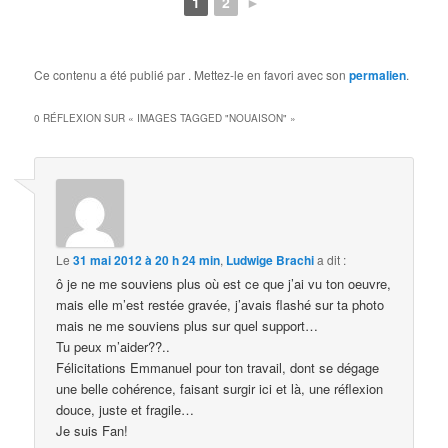
1
2
►
Ce contenu a été publié par
. Mettez-le en favori avec son
permalien
.
0 RÉFLEXION SUR «
IMAGES TAGGED "NOUAISON"
»
Le
31 mai 2012 à 20 h 24 min
,
Ludwige Brachi
a dit :
ô je ne me souviens plus où est ce que j’ai vu ton oeuvre,
mais elle m’est restée gravée, j’avais flashé sur ta photo
mais ne me souviens plus sur quel support…
Tu peux m’aider??..
Félicitations Emmanuel pour ton travail, dont se dégage
une belle cohérence, faisant surgir ici et là, une réflexion
douce, juste et fragile…
Je suis Fan!