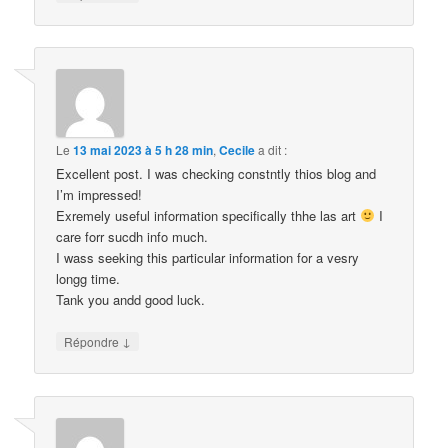
Le
13 mai 2023 à 5 h 28 min
,
Cecile
a dit :
Excellent post. I was checking constntly thios blog and
I’m impressed!
Exremely useful information specifically thhe las art
I
care forr sucdh info much.
I wass seeking this particular information for a vesry
longg time.
Tank you andd good luck.
↓
Répondre