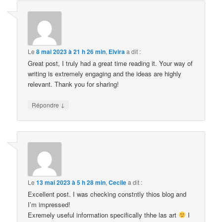
Le
8 mai 2023 à 21 h 26 min
,
Elvira
a dit :
Great post, I truly had a great time reading it. Your way of
writing is extremely engaging and the ideas are highly
relevant. Thank you for sharing!
↓
Répondre
Le
13 mai 2023 à 5 h 28 min
,
Cecile
a dit :
Excellent post. I was checking constntly thios blog and
I’m impressed!
Exremely useful information specifically thhe las art
I