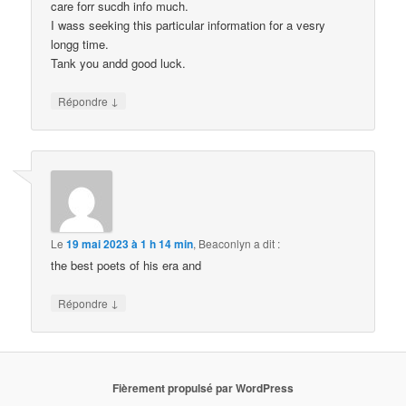
care forr sucdh info much.
I wass seeking this particular information for a vesry
longg time.
Tank you andd good luck.
↓
Répondre
Le
19 mai 2023 à 1 h 14 min
,
Beaconlyn
a dit :
the best poets of his era and
↓
Répondre
Fièrement propulsé par WordPress