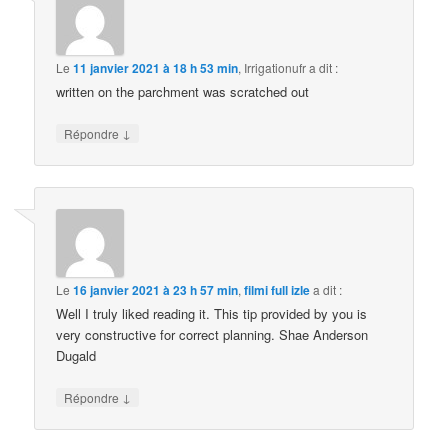
Le
11 janvier 2021 à 18 h 53 min
,
Irrigationufr
a dit :
written on the parchment was scratched out
↓
Répondre
Le
16 janvier 2021 à 23 h 57 min
,
filmi full izle
a dit :
Well I truly liked reading it. This tip provided by you is
very constructive for correct planning. Shae Anderson
Dugald
↓
Répondre