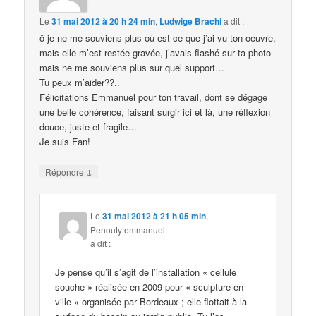
Le
31 mai 2012 à 20 h 24 min
,
Ludwige Brachi
a dit :
ô je ne me souviens plus où est ce que j’ai vu ton oeuvre,
mais elle m’est restée gravée, j’avais flashé sur ta photo
mais ne me souviens plus sur quel support…
Tu peux m’aider??..
Félicitations Emmanuel pour ton travail, dont se dégage
une belle cohérence, faisant surgir ici et là, une réflexion
douce, juste et fragile…
Je suis Fan!
↓
Répondre
Le
31 mai 2012 à 21 h 05 min
,
Penouty emmanuel
a dit :
Je pense qu’il s’agit de l’installation « cellule
souche » réalisée en 2009 pour « sculpture en
ville » organisée par Bordeaux ; elle flottait à la