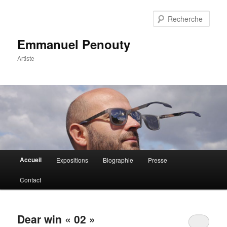
Rech
Emmanuel Penouty
Artiste
Menu
Accueil
Expositions
Biographie
Presse
Aller
Aller
principal
Contact
au
au
contenu
contenu
Dear win « 02 »
principal
secondaire