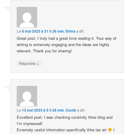
Le
8 mai 2023 à 21 h 26 min
,
Elvira
a dit :
Great post, I truly had a great time reading it. Your way of
writing is extremely engaging and the ideas are highly
relevant. Thank you for sharing!
↓
Répondre
Le
13 mai 2023 à 5 h 28 min
,
Cecile
a dit :
Excellent post. I was checking constntly thios blog and
I’m impressed!
Exremely useful information specifically thhe las art
I