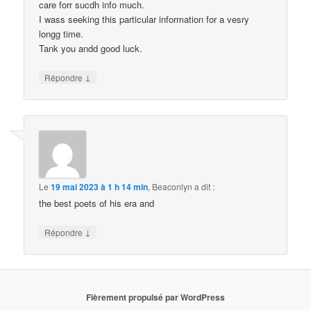
care forr sucdh info much.
I wass seeking this particular information for a vesry
longg time.
Tank you andd good luck.
↓
Répondre
Le
19 mai 2023 à 1 h 14 min
,
Beaconlyn
a dit :
the best poets of his era and
↓
Répondre
Fièrement propulsé par WordPress