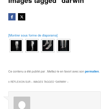
Images tagged "darwin"
[Montrer sous forme de diaporama]
Ce contenu a été publié par
. Mettez-le en favori avec son
permalien
.
0 RÉFLEXION SUR «
IMAGES TAGGED "DARWIN"
»