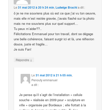
Le
31 mai 2012 à 20 h 24 min
,
Ludwige Brachi
a dit :
ô je ne me souviens plus où est ce que j’ai vu ton oeuvre,
mais elle m’est restée gravée, j’avais flashé sur ta photo
mais ne me souviens plus sur quel support…
Tu peux m’aider??..
Félicitations Emmanuel pour ton travail, dont se dégage
une belle cohérence, faisant surgir ici et là, une réflexion
douce, juste et fragile…
Je suis Fan!
↓
Répondre
Le
31 mai 2012 à 21 h 05 min
,
Penouty emmanuel
a dit :
Je pense qu’il s’agit de l’installation « cellule
souche » réalisée en 2009 pour « sculpture en
ville » organisée par Bordeaux ; elle flottait à la