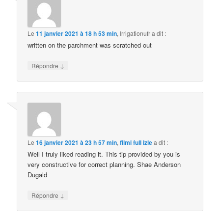
Le
11 janvier 2021 à 18 h 53 min
,
Irrigationufr
a dit :
written on the parchment was scratched out
↓
Répondre
Le
16 janvier 2021 à 23 h 57 min
,
filmi full izle
a dit :
Well I truly liked reading it. This tip provided by you is
very constructive for correct planning. Shae Anderson
Dugald
↓
Répondre