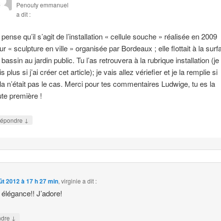
Penouty emmanuel
a dit :
 pense qu’il s’agit de l’installation « cellule souche » réalisée en 2009
ur « sculpture en ville » organisée par Bordeaux ; elle flottait à la surf
 bassin au jardin public. Tu l’as retrouvera à la rubrique installation (je
s plus si j’ai créer cet article); je vais allez vériefier et je la remplie si
la n’était pas le cas. Merci pour tes commentaires Ludwige, tu es la
ute première !
↓
épondre
ût 2012 à 17 h 27 min
,
virginie
a dit :
 élégance!! J’adore!
↓
ndre