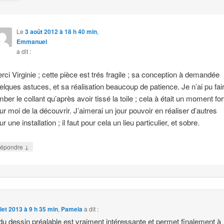
Le
3 août 2012 à 18 h 40 min
,
Emmanuel
a dit :
rci Virginie ; cette pièce est trés fragile ; sa conception à demandée
elques astuces, et sa réalisation beaucoup de patience. Je n’ai pu fai
mber le collant qu’après avoir tissé la toile ; cela à était un moment for
ur moi de la découvrir. J’aimerai un jour pouvoir en réaliser d’autres
r une installation ; il faut pour cela un lieu particulier, et sobre.
↓
épondre
illet 2013 à 9 h 35 min
,
Pamela
a dit :
 du dessin préalable est vraiment intéressante et permet finalement à