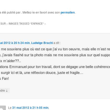
a été publié par
. Mettez-le en favori avec son
permalien
.
 SUR «
IMAGES TAGGED "ENFANCE"
»
ai 2012 à 20 h 24 min
,
Ludwige Brachi
a dit :
e me souviens plus où est ce que j’ai vu ton oeuvre, mais elle m’est r
, j’avais flashé sur ta photo mais ne me souviens plus sur quel sup
x m’aider??..
tations Emmanuel pour ton travail, dont se dégage une belle cohérenc
 surgir ici et là, une réflexion douce, juste et fragile…
s Fan!
↓
ndre
Le
31 mai 2012 à 21 h 05 min
,