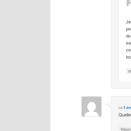
Je
po
du
sai
ce
to
R
Le
3 ao
Quelle
Répo