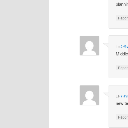
planni
Répo
Le
2 fé
Middle
Répo
Le
7 av
new te
Répo