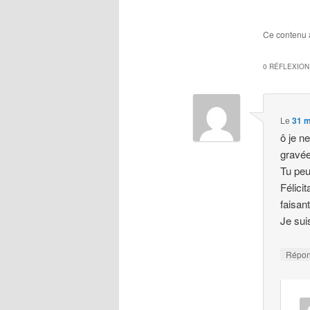
Ce contenu 
0 RÉFLEXION
Le
31 m
ô je n
gravée
Tu peu
Félici
faisant
Je sui
Répo