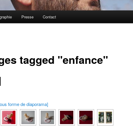
graphie
Presse
Contact
ges tagged "enfance"
sous forme de diaporama]