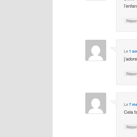
l’enfan
Répo
Le
1 ao
j’adore
Répo
Le
7 ma
Cela fa
Répo