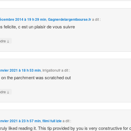
écembre 2014 à 19 h 29 min
,
Gagnerdelargentbourse.fr
a dit :
 felicite, c est un plaisir de vous suivre
↓
ndre
anvier 2021 à 18 h 53 min
,
Irrigationufr
a dit :
n on the parchment was scratched out
↓
ndre
anvier 2021 à 23 h 57 min
,
filmi full izle
a dit :
truly liked reading it. This tip provided by you is very constructive for 