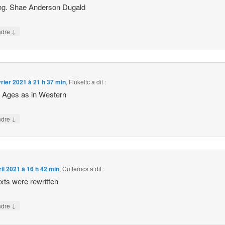
ng. Shae Anderson Dugald
↓
ndre
vrier 2021 à 21 h 37 min
,
Flukeltc
a dit :
 Ages as in Western
↓
ndre
ril 2021 à 16 h 42 min
,
Cutterncs
a dit :
xts were rewritten
↓
ndre