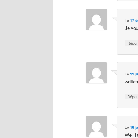
Le
17 d
Je vous
Répo
Le
11 j
writte
Répo
Le
16 j
Well I 