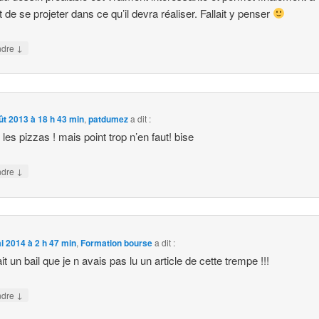
t de se projeter dans ce qu’il devra réaliser. Fallait y penser
↓
ndre
ût 2013 à 18 h 43 min
,
patdumez
a dit :
 les pizzas ! mais point trop n’en faut! bise
↓
ndre
i 2014 à 2 h 47 min
,
Formation bourse
a dit :
it un bail que je n avais pas lu un article de cette trempe !!!
↓
ndre