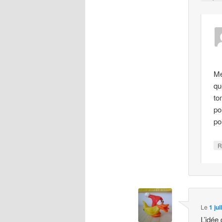
Me
qu
to
po
pou
R
Le
1 ju
L’idée