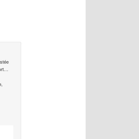
estée
port…
e,