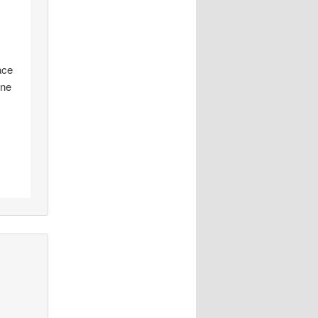
ace
 ne