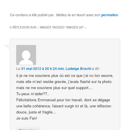
Ce contenu a été publié par
. Mettez-le en favori avec son
permalien
.
0 RÉFLEXION SUR «
IMAGES TAGGED "IMAGES-3D"
»
Le
31 mai 2012 à 20 h 24 min
,
Ludwige Brachi
a dit :
ô je ne me souviens plus où est ce que j’ai vu ton oeuvre,
mais elle m’est restée gravée, j’avais flashé sur ta photo
mais ne me souviens plus sur quel support…
Tu peux m’aider??..
Félicitations Emmanuel pour ton travail, dont se dégage
une belle cohérence, faisant surgir ici et là, une réflexion
douce, juste et fragile…
Je suis Fan!
↓