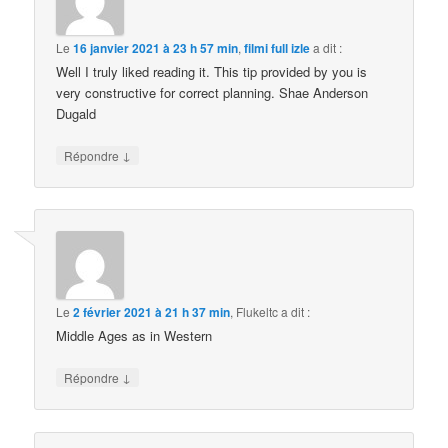
Le
16 janvier 2021 à 23 h 57 min
,
filmi full izle
a dit :
Well I truly liked reading it. This tip provided by you is
very constructive for correct planning. Shae Anderson
Dugald
↓
Répondre
Le
2 février 2021 à 21 h 37 min
,
Flukeltc
a dit :
Middle Ages as in Western
↓
Répondre