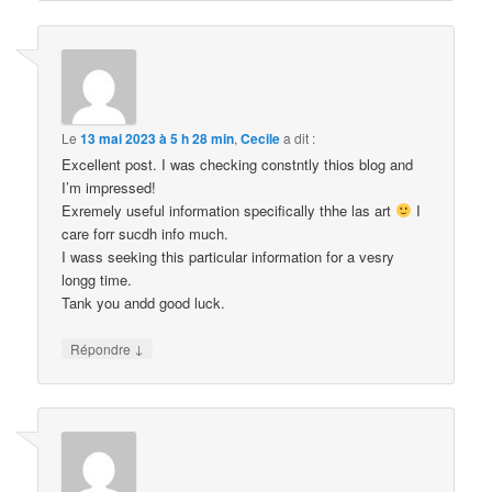
Le
13 mai 2023 à 5 h 28 min
,
Cecile
a dit :
Excellent post. I was checking constntly thios blog and
I’m impressed!
Exremely useful information specifically thhe las art
I
care forr sucdh info much.
I wass seeking this particular information for a vesry
longg time.
Tank you andd good luck.
↓
Répondre