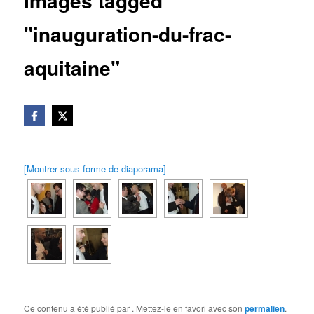
Images tagged
"inauguration-du-frac-
aquitaine"
[Montrer sous forme de diaporama]
Ce contenu a été publié par
. Mettez-le en favori avec son
permalien
.