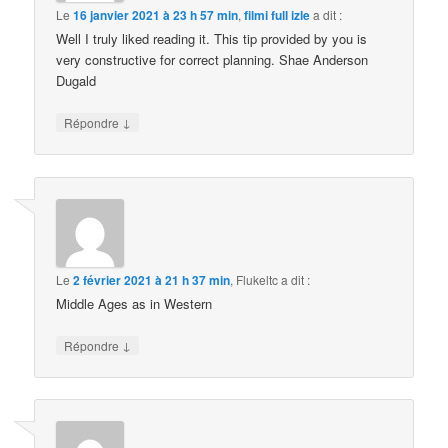
Le
16 janvier 2021 à 23 h 57 min
,
filmi full izle
a dit :
Well I truly liked reading it. This tip provided by you is
very constructive for correct planning. Shae Anderson
Dugald
↓
Répondre
Le
2 février 2021 à 21 h 37 min
,
Flukeltc
a dit :
Middle Ages as in Western
↓
Répondre