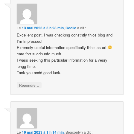
Le
13 mai 2023 à 5 h 28 min
,
Cecile
a dit :
Excellent post. I was checking constntly thios blog and
I’m impressed!
Exremely useful information specifically thhe las art
I
care forr sucdh info much.
I wass seeking this particular information for a vesry
longg time.
Tank you andd good luck.
↓
Répondre
Le
19 mai 2023 à 1 h 14 min
,
Beaconlyn
a dit :