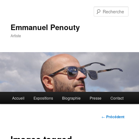
Rech
Emmanuel Penouty
Artiste
Menu
Accueil
Expositions
Biographie
Presse
Contact
Aller
principal
au
Navigation
←
Précédent
des
contenu
articles
principal