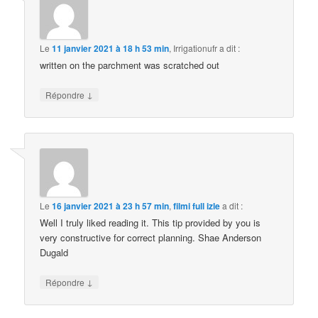
Le
11 janvier 2021 à 18 h 53 min
,
Irrigationufr
a dit :
written on the parchment was scratched out
↓
Répondre
Le
16 janvier 2021 à 23 h 57 min
,
filmi full izle
a dit :
Well I truly liked reading it. This tip provided by you is
very constructive for correct planning. Shae Anderson
Dugald
↓
Répondre