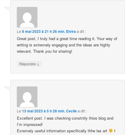
Le
8 mai 2023 à 21 h 26 min
,
Elvira
a dit :
Great post, I truly had a great time reading it. Your way of
writing is extremely engaging and the ideas are highly
relevant. Thank you for sharing!
↓
Répondre
Le
13 mai 2023 à 5 h 28 min
,
Cecile
a dit :
Excellent post. I was checking constntly thios blog and
I’m impressed!
Exremely useful information specifically thhe las art
I