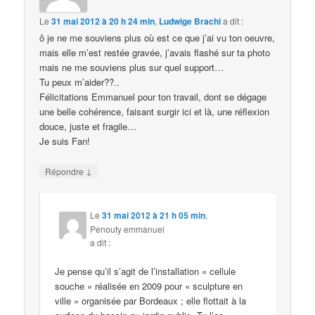
Le
31 mai 2012 à 20 h 24 min
,
Ludwige Brachi
a dit :
ô je ne me souviens plus où est ce que j’ai vu ton oeuvre,
mais elle m’est restée gravée, j’avais flashé sur ta photo
mais ne me souviens plus sur quel support…
Tu peux m’aider??..
Félicitations Emmanuel pour ton travail, dont se dégage
une belle cohérence, faisant surgir ici et là, une réflexion
douce, juste et fragile…
Je suis Fan!
↓
Répondre
Le
31 mai 2012 à 21 h 05 min
,
Penouty emmanuel
a dit :
Je pense qu’il s’agit de l’installation « cellule
souche » réalisée en 2009 pour « sculpture en
ville » organisée par Bordeaux ; elle flottait à la