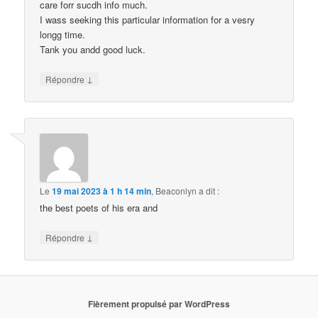
care forr sucdh info much.
I wass seeking this particular information for a vesry
longg time.
Tank you andd good luck.
↓
Répondre
Le
19 mai 2023 à 1 h 14 min
,
Beaconlyn
a dit :
the best poets of his era and
↓
Répondre
Fièrement propulsé par WordPress