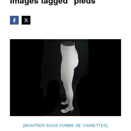
Images tagged "pieds"
[MONTRER SOUS FORME DE VIGNETTES]