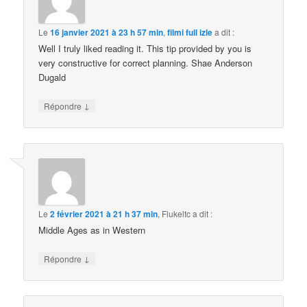
Le
16 janvier 2021 à 23 h 57 min
,
filmi full izle
a dit :
Well I truly liked reading it. This tip provided by you is
very constructive for correct planning. Shae Anderson
Dugald
↓
Répondre
Le
2 février 2021 à 21 h 37 min
,
Flukeltc
a dit :
Middle Ages as in Western
↓
Répondre