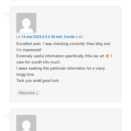
Le
13 mai 2023 à 5 h 28 min
,
Cecile
a dit :
Excellent post. I was checking constntly thios blog and
I’m impressed!
Exremely useful information specifically thhe las art
I
care forr sucdh info much.
I wass seeking this particular information for a vesry
longg time.
Tank you andd good luck.
↓
Répondre