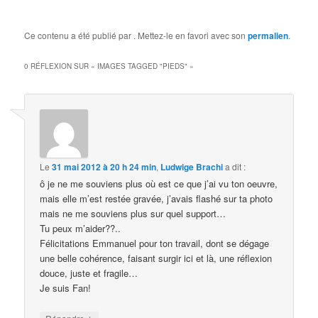
Ce contenu a été publié par
. Mettez-le en favori avec son
permalien
.
0 RÉFLEXION SUR «
IMAGES TAGGED "PIEDS"
»
Le
31 mai 2012 à 20 h 24 min
,
Ludwige Brachi
a dit :
ô je ne me souviens plus où est ce que j’ai vu ton oeuvre,
mais elle m’est restée gravée, j’avais flashé sur ta photo
mais ne me souviens plus sur quel support…
Tu peux m’aider??..
Félicitations Emmanuel pour ton travail, dont se dégage
une belle cohérence, faisant surgir ici et là, une réflexion
douce, juste et fragile…
Je suis Fan!
↓