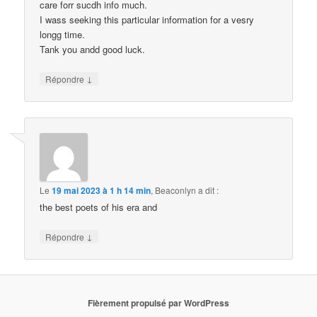
care forr sucdh info much.
I wass seeking this particular information for a vesry
longg time.
Tank you andd good luck.
↓
Répondre
Le
19 mai 2023 à 1 h 14 min
,
Beaconlyn
a dit :
the best poets of his era and
↓
Répondre
Fièrement propulsé par WordPress