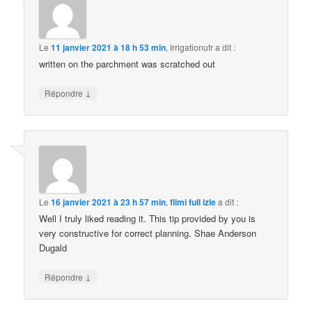
Le
11 janvier 2021 à 18 h 53 min
,
Irrigationufr
a dit :
written on the parchment was scratched out
↓
Répondre
Le
16 janvier 2021 à 23 h 57 min
,
filmi full izle
a dit :
Well I truly liked reading it. This tip provided by you is
very constructive for correct planning. Shae Anderson
Dugald
↓
Répondre