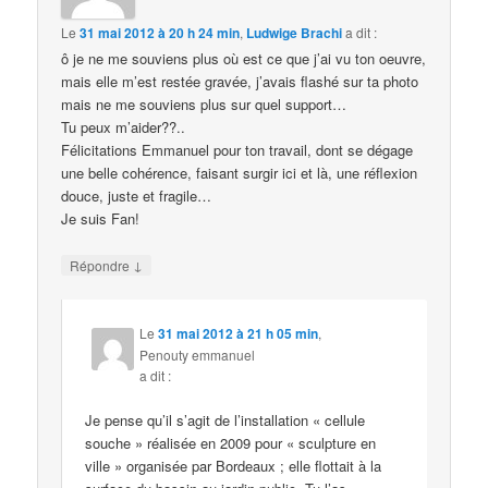
Le
31 mai 2012 à 20 h 24 min
,
Ludwige Brachi
a dit :
ô je ne me souviens plus où est ce que j’ai vu ton oeuvre,
mais elle m’est restée gravée, j’avais flashé sur ta photo
mais ne me souviens plus sur quel support…
Tu peux m’aider??..
Félicitations Emmanuel pour ton travail, dont se dégage
une belle cohérence, faisant surgir ici et là, une réflexion
douce, juste et fragile…
Je suis Fan!
↓
Répondre
Le
31 mai 2012 à 21 h 05 min
,
Penouty emmanuel
a dit :
Je pense qu’il s’agit de l’installation « cellule
souche » réalisée en 2009 pour « sculpture en
ville » organisée par Bordeaux ; elle flottait à la