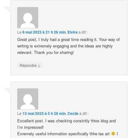
Le
8 mai 2023 à 21 h 26 min
,
Elvira
a dit :
Great post, I truly had a great time reading it. Your way of
writing is extremely engaging and the ideas are highly
relevant. Thank you for sharing!
↓
Répondre
Le
13 mai 2023 à 5 h 28 min
,
Cecile
a dit :
Excellent post. I was checking constntly thios blog and
I’m impressed!
Exremely useful information specifically thhe las art
I