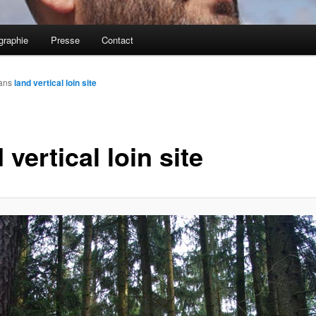
graphie
Presse
Contact
ans
land vertical loin site
 vertical loin site