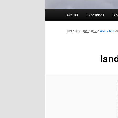
Menu
Accueil
Expositions
Bio
Aller
principal
au
Publié le
22 mai 2012
à
450 × 650
d
contenu
land
principal