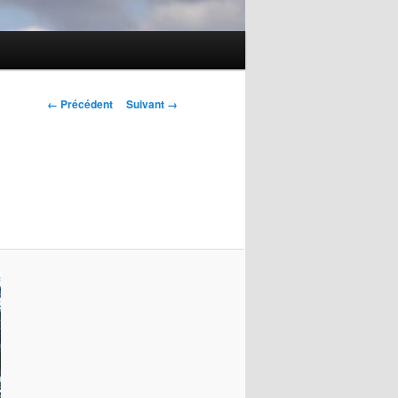
Navigation
← Précédent
Suivant →
des
images