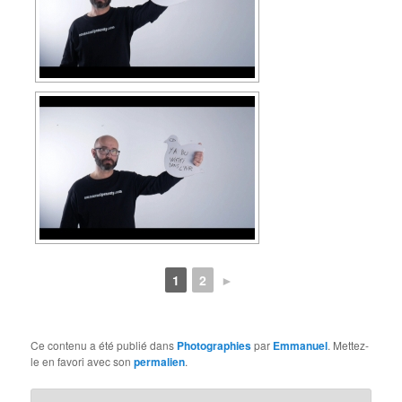
1
2
►
Ce contenu a été publié dans
Photographies
par
Emmanuel
. Mettez-
le en favori avec son
permalien
.