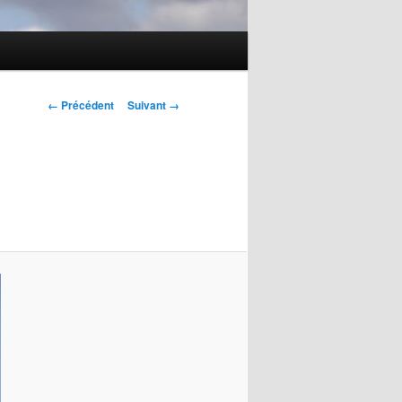
Navigation
← Précédent
Suivant →
des
images