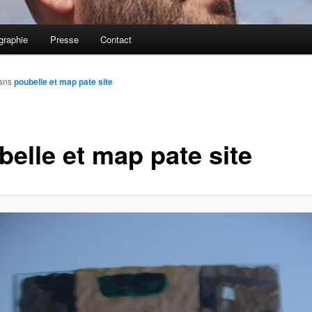
graphie
Presse
Contact
ans
poubelle et map pate site
belle et map pate site