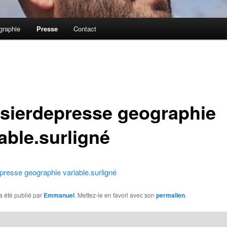
graphie
Presse
Contact
sierdepresse geographie
able.surligné
resse geographie variable.surligné
a été publié par
Emmanuel
. Mettez-le en favori avec son
permalien
.