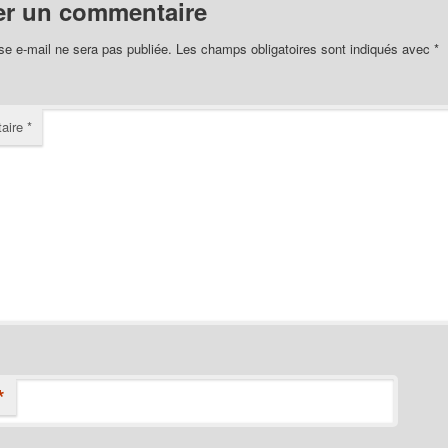
er un commentaire
se e-mail ne sera pas publiée.
Les champs obligatoires sont indiqués avec
*
aire
*
*