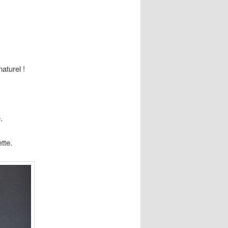
turel !
.
tte.