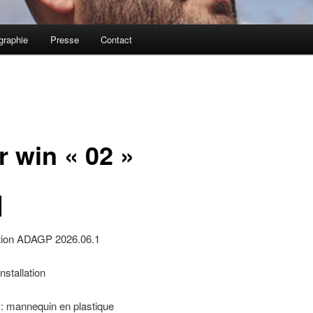
graphie
Presse
Contact
r win « 02 »
ation ADAGP 2026.06.1
nstallation
: mannequin en plastique