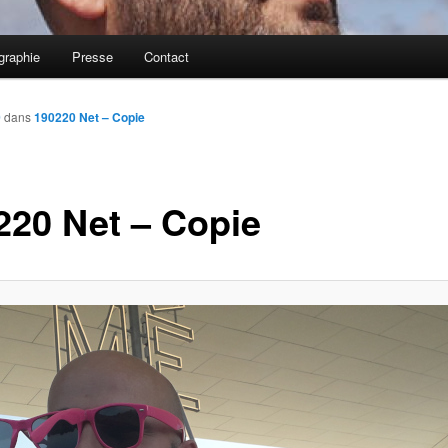
graphie
Presse
Contact
0
dans
190220 Net – Copie
220 Net – Copie