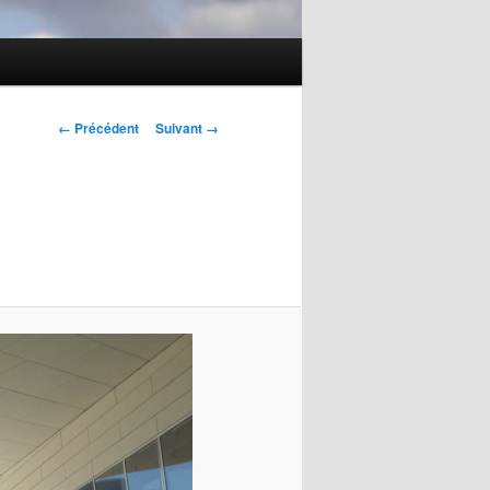
Navigation
← Précédent
Suivant →
des
images