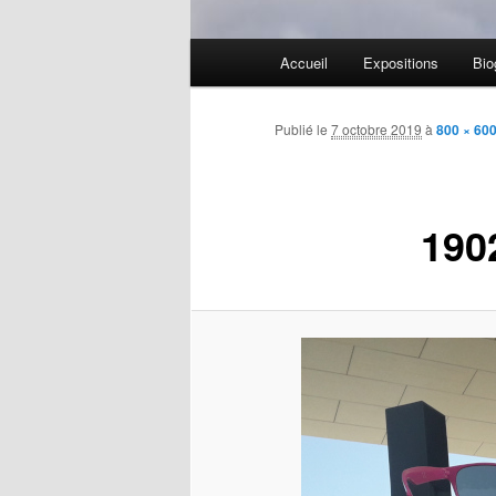
Menu
Accueil
Expositions
Bio
Aller
principal
au
Publié le
7 octobre 2019
à
800 × 60
contenu
190
principal