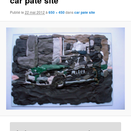
car pate site
Publié le
22 mai 2012
à
650 × 450
dans
car pate site