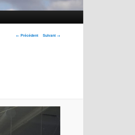
Navigation
← Précédent
Suivant →
des
images