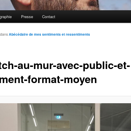
graphie
Presse
Contact
dans
Abécédaire de mes sentiments et ressentiments
tch-au-mur-avec-public-et-
iment-format-moyen