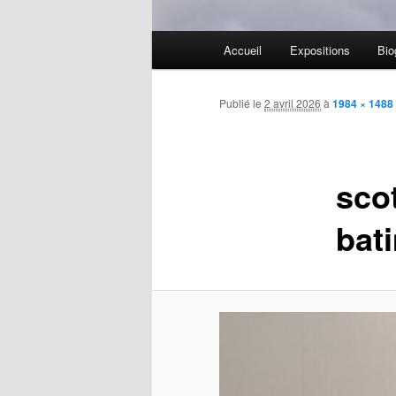
Menu
Accueil
Expositions
Bio
Aller
principal
au
Publié le
2 avril 2026
à
1984 × 1488
contenu
sco
principal
bat