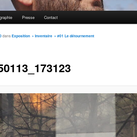
graphie
Presse
Contact
0
dans
Exposition » Inventaire » #01 Le détournement
50113_173123