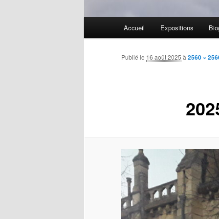
Menu
Accueil
Expositions
Bio
Aller
principal
au
Publié le
16 août 2025
à
2560 × 256
contenu
202
principal