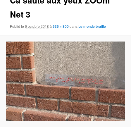
Ca saute aux yeux ZOOm
Net 3
Publié le
6 octobre 2018
à
535 × 800
dans
Le monde braille