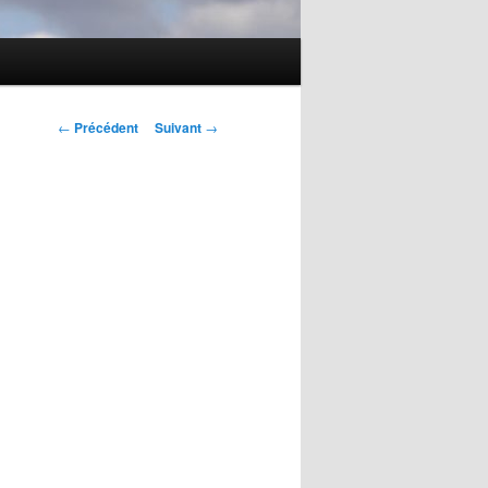
Navigation
←
Précédent
Suivant
→
des
articles