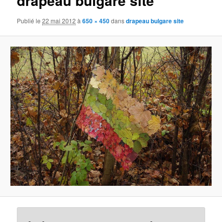
drapeau bulgare site
Publié le
22 mai 2012
à
650 × 450
dans
drapeau bulgare site