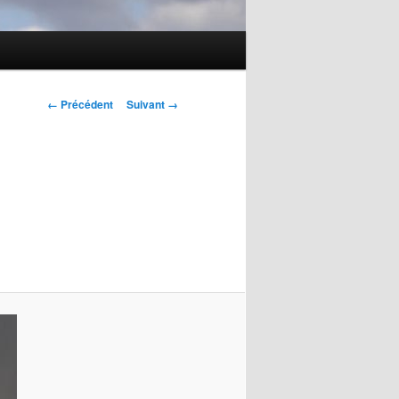
Navigation
← Précédent
Suivant →
des
images