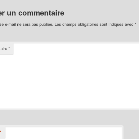
er un commentaire
se e-mail ne sera pas publiée.
Les champs obligatoires sont indiqués avec
*
aire
*
*