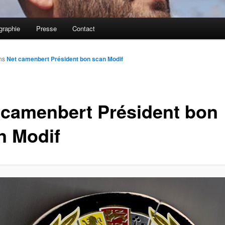
graphie
Presse
Contact
ns
Net camenbert Président bon scan Modif
 camenbert Président bon
n Modif