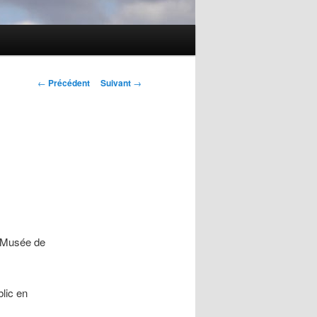
Navigation
←
Précédent
Suivant
→
des
articles
c Musée de
lic en