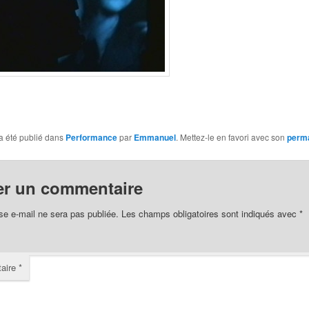
a été publié dans
Performance
par
Emmanuel
. Mettez-le en favori avec son
perma
er un commentaire
se e-mail ne sera pas publiée.
Les champs obligatoires sont indiqués avec
*
aire
*