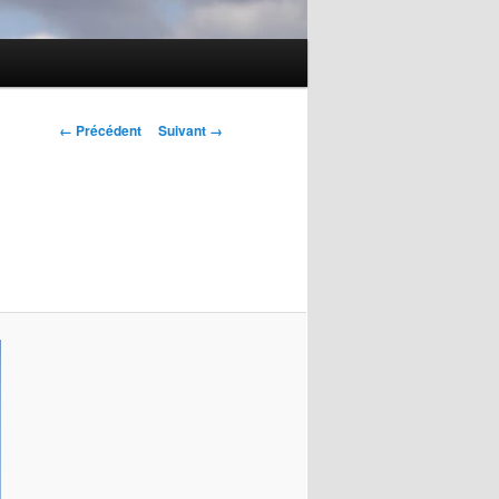
Navigation
← Précédent
Suivant →
des
images