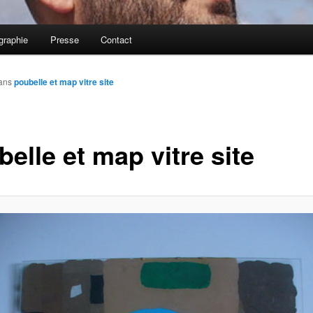
graphie
Presse
Contact
ans
poubelle et map vitre site
elle et map vitre site