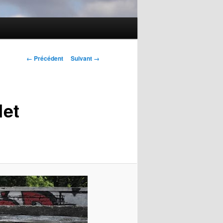
Navigation
← Précédent
Suivant →
des
images
Net