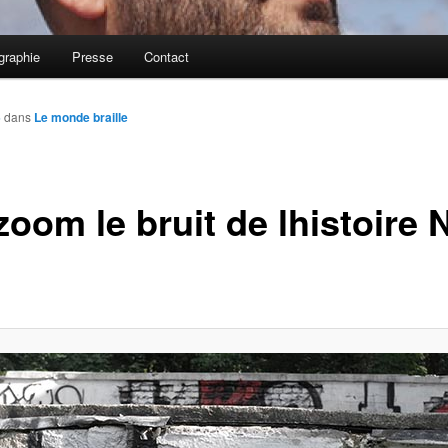
graphie
Presse
Contact
5
dans
Le monde braille
oom le bruit de lhistoire 