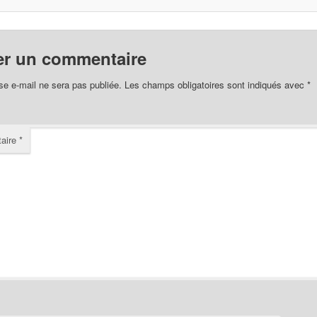
er un commentaire
se e-mail ne sera pas publiée.
Les champs obligatoires sont indiqués avec
*
aire
*