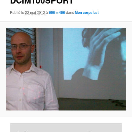
DCIM100SPORT
Publié le
22 mai 2012
à
650 × 450
dans
Mon corps bat