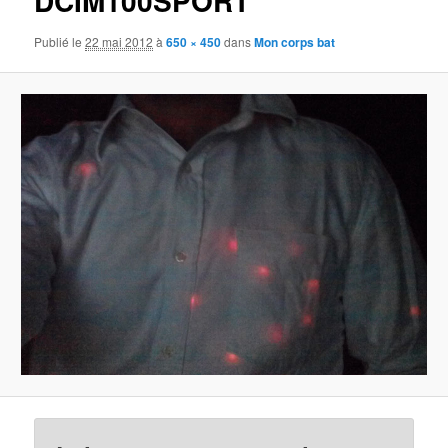
DCIM100SPORT
Publié le
22 mai 2012
à
650 × 450
dans
Mon corps bat