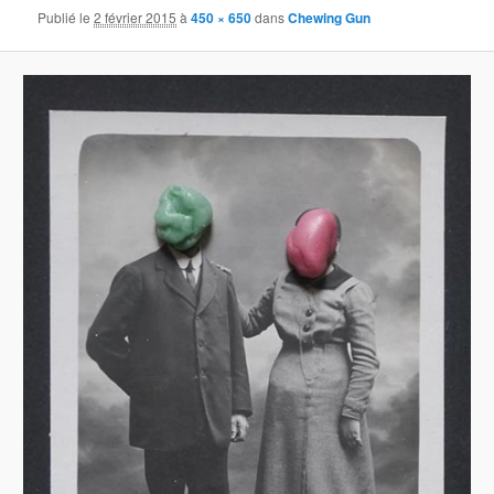
Publié le
2 février 2015
à
450 × 650
dans
Chewing Gun