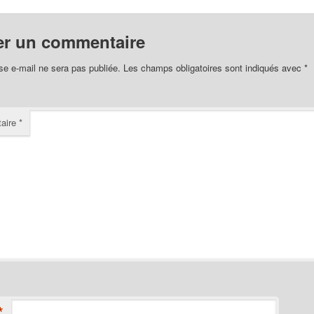
er un commentaire
se e-mail ne sera pas publiée.
Les champs obligatoires sont indiqués avec
*
aire
*
*