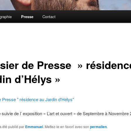
graphie
Presse
Contact
sier de Presse » résidenc
din d’Hélys »
 Presse " résidence au Jardin d'Hélys"
suivie de l’ exposition « L’art et ouvert » de Septembre à Novembre 
a été publié par
Emmanuel
. Mettez-le en favori avec son
permalien
.